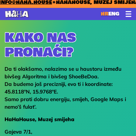
✷
INFO@HAHA.HOUSE
✷
HAHAHOUSE, MUZEJ SMIJE
Skok na sadržaj
HR
ENG
KAKO NAS
PRONAĆI?
Da ti olakšamo, nalazimo se u haustoru između
bivšeg Algoritma i bivšeg ShoeBeDoa.
Da budemo još precizniji, evo ti i koordinate:
45.8118°N, 15.9768°E.
Samo prati dobru energiju, smijeh, Google Maps i
nemo’š fulat’.
HaHaHouse, Muzej smijeha
Gajeva 7/1,